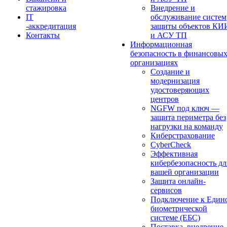
стажировка
Внедрение и
IT
обслуживание систем
-аккредитация
защиты объектов КИ
Контакты
и АСУ ТП
Информационная
безопасность в финансовы
организациях
Создание и
модернизация
удостоверяющих
центров
NGFW под ключ —
защита периметра без
нагрузки на команду
Киберстрахование
CyberCheck
Эффективная
кибербезопасность дл
вашей организации
Защита онлайн-
сервисов
Подключение к Един
биометрической
системе (ЕБС)
Поставка, внедрение,