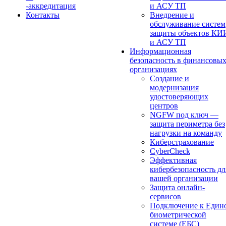
-аккредитация
и АСУ ТП
Контакты
Внедрение и
обслуживание систем
защиты объектов КИ
и АСУ ТП
Информационная
безопасность в финансовы
организациях
Создание и
модернизация
удостоверяющих
центров
NGFW под ключ —
защита периметра без
нагрузки на команду
Киберстрахование
CyberCheck
Эффективная
кибербезопасность дл
вашей организации
Защита онлайн-
сервисов
Подключение к Един
биометрической
системе (ЕБС)