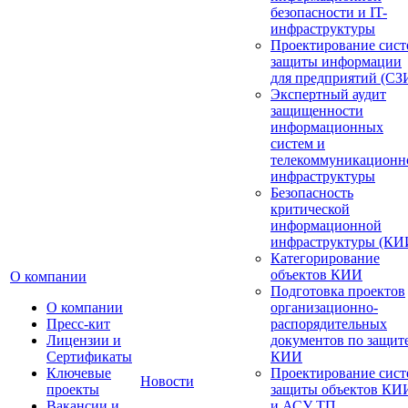
безопасности и IT-
инфраструктуры
Проектирование сист
защиты информации
для предприятий (СЗ
Экспертный аудит
защищенности
информационных
систем и
телекоммуникационн
инфраструктуры
Безопасность
критической
информационной
инфраструктуры (КИ
Категорирование
объектов КИИ
О компании
Подготовка проектов
О компании
организационно-
Пресс-кит
распорядительных
Лицензии и
документов по защит
Сертификаты
КИИ
Ключевые
Проектирование сист
Новости
проекты
защиты объектов КИ
Вакансии и
и АСУ ТП