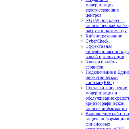
модернизация
удостоверяющих
центров
NGFW под ключ —
защита периметра без
нагрузки на команду
Киберстрахование
CyberCheck
Эффективная
кибербезопасность дл
вашей организации
Защита онлайн-
сервисов
Подключение к Един
биометрической
системе (ЕБС)
Поставка, внедрение,
модернизация и
обслуживание средст
криптографической
защиты информации
Выполнение работ по
защите информации 
финансовых