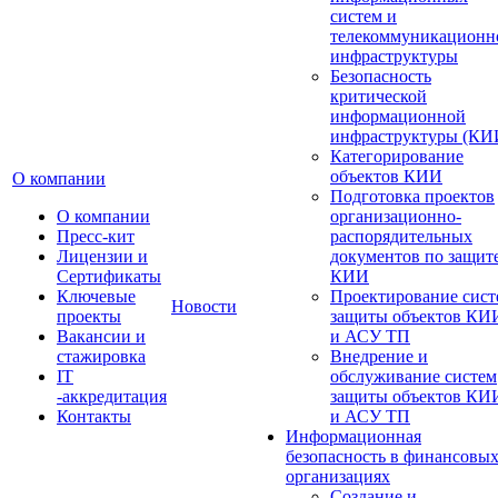
систем и
телекоммуникационн
инфраструктуры
Безопасность
критической
информационной
инфраструктуры (КИ
Категорирование
объектов КИИ
О компании
Подготовка проектов
О компании
организационно-
Пресс-кит
распорядительных
Лицензии и
документов по защит
Сертификаты
КИИ
Ключевые
Проектирование сист
Новости
проекты
защиты объектов КИ
Вакансии и
и АСУ ТП
стажировка
Внедрение и
IT
обслуживание систем
-аккредитация
защиты объектов КИ
Контакты
и АСУ ТП
Информационная
безопасность в финансовы
организациях
Создание и