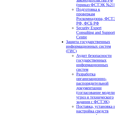
законодательства РФ
(приказ ФСТЭК №21
Подготовка к
проверкам
Роскомнадзора, ФСТ
РФ, ФСБ РФ
Security Expert
Consulting and Support
Centre
Защита государственных
информационных систем
(ГИС)
Аудит безопасности
государственных
информационных
систем
Разработка
организационно-
распорядительной
документации
(согласование модели
угроз и технического
задания с ФСТЭК)
Поставка, установка 
настройка средств