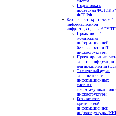
систем
Подготовка к
проверкам ФСТЭК Р
ФСБ РФ
Безопасность критической
информационной
инфраструктуры и АСУ ТП
Проактивный
мониторинг
информационной
безопасности и IT-
инфраструктуры
Проектирование сист
защиты информации
для предприятий (СЗ
Экспертный аудит
защищенности
информационных
систем и
телекоммуникационн
инфраструктуры
Безопасность
критической
информационной
инфраструктуры (КИ