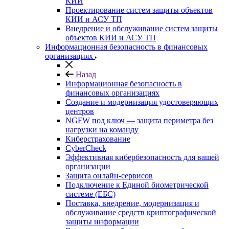
КИИ
Проектирование систем защиты объектов
КИИ и АСУ ТП
Внедрение и обслуживание систем защиты
объектов КИИ и АСУ ТП
Информационная безопасность в финансовых
организациях
Назад
Информационная безопасность в
финансовых организациях
Создание и модернизация удостоверяющих
центров
NGFW под ключ — защита периметра без
нагрузки на команду
Киберстрахование
CyberCheck
Эффективная кибербезопасность для вашей
организации
Защита онлайн-сервисов
Подключение к Единой биометрической
системе (ЕБС)
Поставка, внедрение, модернизация и
обслуживание средств криптографической
защиты информации