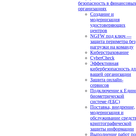
безопасность в финансовы
организациях
Создание и
модернизация
удостоверяющих
центров
NGFW под ключ —
защита периметра без
нагрузки на команду
Киберстрахование
CyberCheck
Эффективная
кибербезопасность дл
вашей организации
Защита онлайн-
сервисов
Подключение к Един
биометрической
системе (ЕБС)
Поставка, внедрение,
модернизация и
обслуживание средст
криптографической
защиты информации
Выполнение работ по