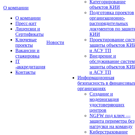
Категорирование
объектов КИИ
О компании
Подготовка проектов
О компании
организационно-
Пресс-кит
распорядительных
Лицензии и
документов по защит
Сертификаты
КИИ
Ключевые
Проектирование сист
Новости
проекты
защиты объектов КИ
Вакансии и
и АСУ ТП
стажировка
Внедрение и
IT
обслуживание систем
-аккредитация
защиты объектов КИ
Контакты
и АСУ ТП
Информационная
безопасность в финансовы
организациях
Создание и
модернизация
удостоверяющих
центров
NGFW под ключ —
защита периметра без
нагрузки на команду
Киберстрахование