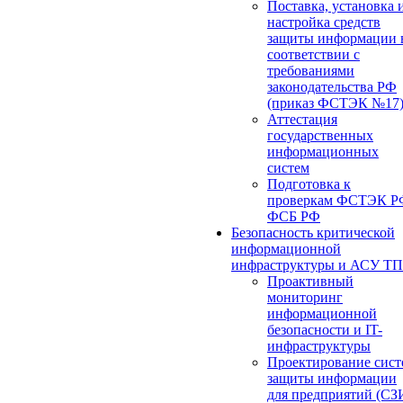
Поставка, установка 
настройка средств
защиты информации 
соответствии с
требованиями
законодательства РФ
(приказ ФСТЭК №17
Аттестация
государственных
информационных
систем
Подготовка к
проверкам ФСТЭК Р
ФСБ РФ
Безопасность критической
информационной
инфраструктуры и АСУ ТП
Проактивный
мониторинг
информационной
безопасности и IT-
инфраструктуры
Проектирование сист
защиты информации
для предприятий (СЗ