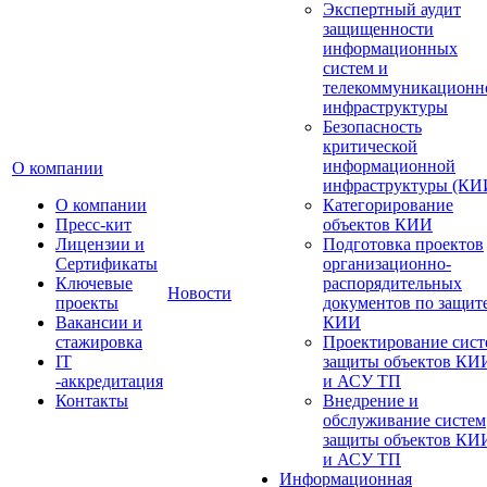
Экспертный аудит
защищенности
информационных
систем и
телекоммуникационн
инфраструктуры
Безопасность
критической
информационной
О компании
инфраструктуры (КИ
О компании
Категорирование
Пресс-кит
объектов КИИ
Лицензии и
Подготовка проектов
Сертификаты
организационно-
Ключевые
распорядительных
Новости
проекты
документов по защит
Вакансии и
КИИ
стажировка
Проектирование сист
IT
защиты объектов КИ
-аккредитация
и АСУ ТП
Контакты
Внедрение и
обслуживание систем
защиты объектов КИ
и АСУ ТП
Информационная