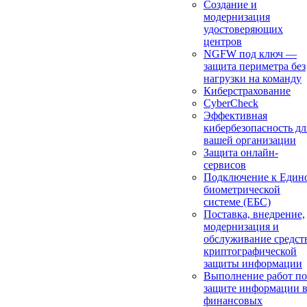
Создание и
модернизация
удостоверяющих
центров
NGFW под ключ —
защита периметра без
нагрузки на команду
Киберстрахование
CyberCheck
Эффективная
кибербезопасность дл
вашей организации
Защита онлайн-
сервисов
Подключение к Един
биометрической
системе (ЕБС)
Поставка, внедрение,
модернизация и
обслуживание средст
криптографической
защиты информации
Выполнение работ по
защите информации 
финансовых