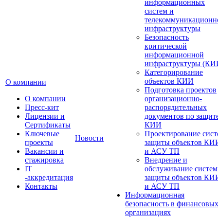
информационных
систем и
телекоммуникационн
инфраструктуры
Безопасность
критической
информационной
инфраструктуры (КИ
Категорирование
объектов КИИ
О компании
Подготовка проектов
О компании
организационно-
Пресс-кит
распорядительных
Лицензии и
документов по защит
Сертификаты
КИИ
Ключевые
Проектирование сист
Новости
проекты
защиты объектов КИ
Вакансии и
и АСУ ТП
стажировка
Внедрение и
IT
обслуживание систем
-аккредитация
защиты объектов КИ
Контакты
и АСУ ТП
Информационная
безопасность в финансовы
организациях