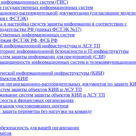
х информационных систем (ГИС)
ти государственных информационных систем
зационно-распорядительной документации (согласование модели
ния с ФСТЭК)
ка и настройка средств защиты информации в соответствии с
онодательства РФ (приказ ФСТЭК №17)
арственных информационных систем
веркам ФСТЭК РФ, ФСБ РФ
кой информационной инфраструктуры и АСУ ТП
торинг информационной безопасности и IT-инфраструктуры
истем защиты информации для предприятий (СЗИ)
 защищенности информационных систем и телекоммуникационн
тической информационной инфраструктуры (КИИ)
объектов КИИ
тов организационно-распорядительных документов по защите К
истем защиты объектов КИИ и АСУ ТП
уживание систем защиты объектов КИИ и АСУ ТП
ность в финансовых организациях
изация удостоверяющих центров
ащита периметра без нагрузки на команду
безопасность для вашей организации
висов