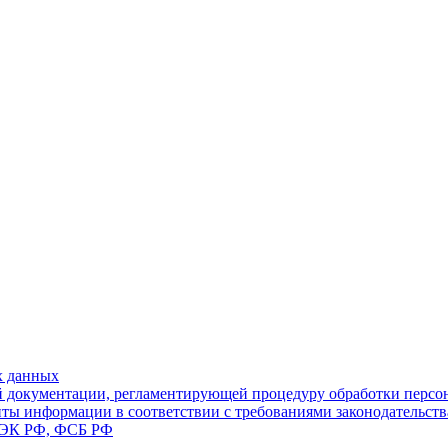
х данных
й документации, регламентирующей процедуру обработки перс
щиты информации в соответствии с требованиями законодательс
СТЭК РФ, ФСБ РФ