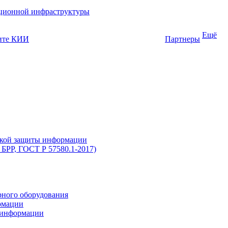
ционной инфраструктуры
Ещё
щите КИИ
Партнеры
еской защиты информации
БРР, ГОСТ Р 57580.1-2017)
рного оборудования
ормации
ы информации