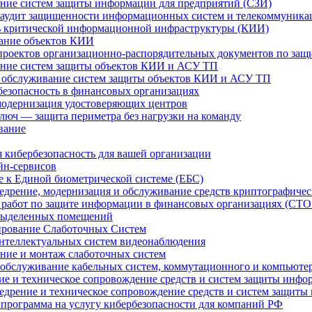
ние систем защиты информации для предприятий (СЗИ)
аудит защищенности информационных систем и телекоммуника
ь критической информационной инфраструктуры (КИИ)
ание объектов КИИ
проектов организационно-распорядительных документов по за
ние систем защиты объектов КИИ и АСУ ТП
 обслуживание систем защиты объектов КИИ и АСУ ТП
езопасность в финансовых организациях
модернизация удостоверяющих центров
юч — защита периметра без нагрузки на команду
вание
 кибербезопасность для вашей организации
йн-сервисов
 к Единой биометрической системе (ЕБС)
недрение, модернизация и обслуживание средств криптографич
работ по защите информации в финансовых организациях (СТО 
выделенных помещений
рование Слаботочных Систем
нтеллектуальных систем видеонаблюдения
ние и монтаж слаботочных систем
 обслуживание кабельных систем, коммутационного и компьюте
ие и техническое сопровождение средств и систем защиты инф
недрение и техническое сопровождение средств и систем защит
 программа на услугу кибербезопасности для компаний РФ