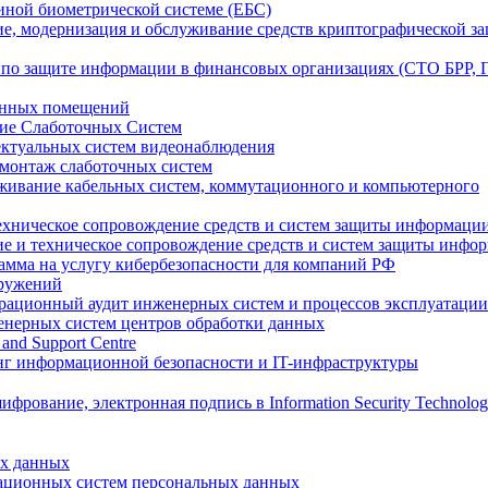
ной биометрической системе (ЕБС)
ие, модернизация и обслуживание средств криптографической з
 по защите информации в финансовых организациях (СТО БРР,
енных помещений
ие Слаботочных Систем
ектуальных систем видеонаблюдения
монтаж слаботочных систем
живание кабельных систем, коммутационного и компьютерного
техническое сопровождение средств и систем защиты информаци
ие и техническое сопровождение средств и систем защиты инфо
амма на услугу кибербезопасности для компаний РФ
оружений
рационный аудит инженерных систем и процессов эксплуатации
енерных систем центров обработки данных
 and Support Centre
г информационной безопасности и IT-инфраструктуры
х данных
ационных систем персональных данных