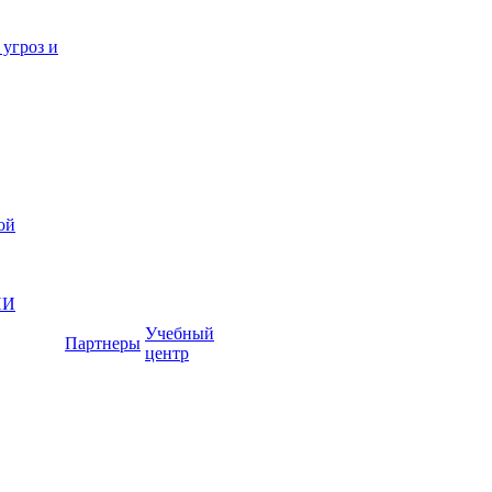
 угроз и
ой
ИИ
Учебный
Партнеры
центр