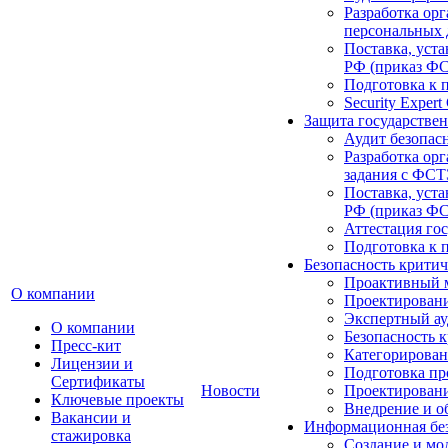
Разработка ор
персональных
Поставка, уст
РФ (приказ Ф
Подготовка к
Security Expert
Защита государстве
Аудит безопас
Разработка ор
задания с ФС
Поставка, уст
РФ (приказ Ф
Аттестация го
Подготовка к
Безопасность крити
Проактивный м
О компании
Проектировани
Экспертный а
О компании
Безопасность 
Пресс-кит
Категорирова
Лицензии и
Подготовка пр
Сертификаты
Новости
Проектирован
Ключевые проекты
Внедрение и о
Вакансии и
Информационная без
стажировка
Создание и мо