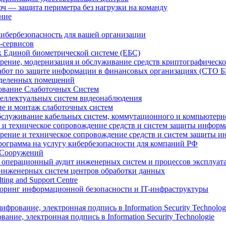
 — защита периметра без нагрузки на команду
ние
ибербезопасность для вашей организации
-сервисов
 Единой биометрической системе (ЕБС)
дрение, модернизация и обслуживание средств криптографичес
бот по защите информации в финансовых организациях (СТО БР
ыделенных помещений
ование Слаботочных Систем
еллектуальных систем видеонаблюдения
е и монтаж слаботочных систем
бслуживание кабельных систем, коммутационного и компьютерн
е и техническое сопровождение средств и систем защиты инфор
дрение и техническое сопровождение средств и систем защиты 
рограмма на услугу кибербезопасности для компаний РФ
 Сооружений
 операционный аудит инженерных систем и процессов эксплуат
инженерных систем центров обработки данных
lting and Support Centre
ринг информационной безопасности и IT-инфраструктуры