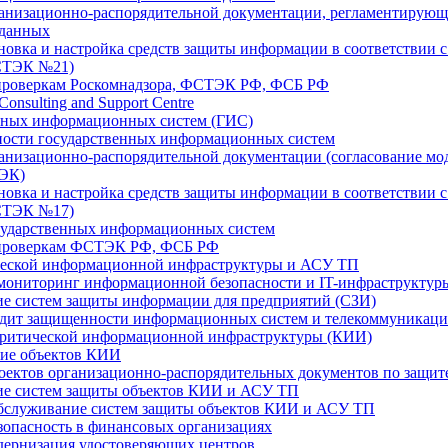
ганизационно-распорядительной документации, регламентирующ
 данных
ановка и настройка средств защиты информации в соответствии с
СТЭК №21)
 проверкам Роскомнадзора, ФСТЭК РФ, ФСБ РФ
 Consulting and Support Centre
нных информационных систем (ГИС)
ности государственных информационных систем
ганизационно-распорядительной документации (согласование мод
ТЭК)
ановка и настройка средств защиты информации в соответствии с
СТЭК №17)
сударственных информационных систем
 проверкам ФСТЭК РФ, ФСБ РФ
ческой информационной инфраструктуры и АСУ ТП
ониторинг информационной безопасности и IT-инфраструктур
е систем защиты информации для предприятий (СЗИ)
удит защищенности информационных систем и телекоммуникац
критической информационной инфраструктуры (КИИ)
ние объектов КИИ
оектов организационно-распорядительных документов по защи
ие систем защиты объектов КИИ и АСУ ТП
бслуживание систем защиты объектов КИИ и АСУ ТП
опасность в финансовых организациях
дернизация удостоверяющих центров