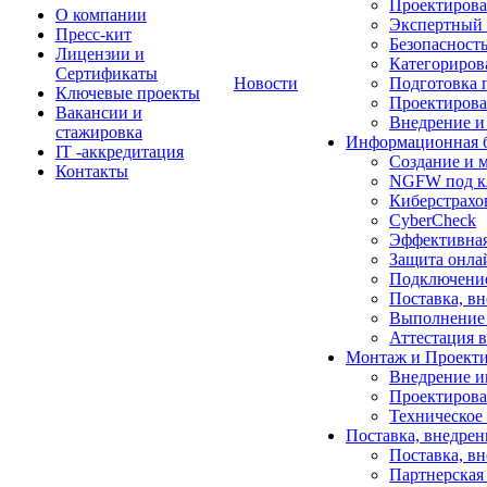
Проектирова
О компании
Экспертный 
Пресс-кит
Безопасност
Лицензии и
Категориров
Сертификаты
Новости
Подготовка 
Ключевые проекты
Проектирова
Вакансии и
Внедрение и
стажировка
Информационная б
IT -аккредитация
Создание и 
Контакты
NGFW под кл
Киберстрахо
CyberCheck
Эффективная
Защита онла
Подключение
Поставка, в
Выполнение 
Аттестация 
Монтаж и Проекти
Внедрение и
Проектирова
Техническое
Поставка, внедрен
Поставка, в
Партнерская