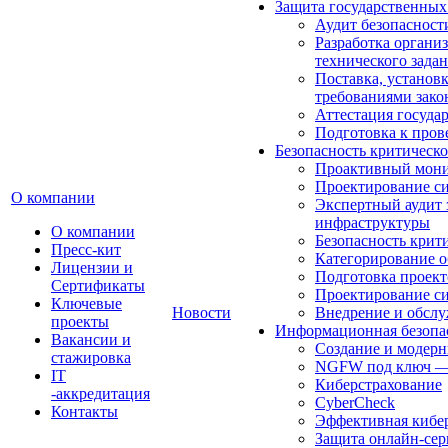
Защита государственны
Аудит безопаснос
Разработка органи
технического зада
Поставка, установ
требованиями зак
Аттестация госуд
Подготовка к про
Безопасность критичес
Проактивный мони
Проектирование с
О компании
Экспертный аудит
инфраструктуры
О компании
Безопасность кри
Пресс-кит
Категорирование 
Лицензии и
Подготовка проек
Сертификаты
Проектирование с
Ключевые
Новости
Внедрение и обсл
проекты
Информационная безопас
Вакансии и
Создание и модерн
стажировка
NGFW под ключ — з
IT
Киберстрахование
-аккредитация
CyberCheck
Контакты
Эффективная кибер
Защита онлайн-сер