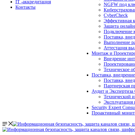
IT -аккредитация
NGFW под ключ
Контакты
Киберстрахова
CyberCheck
Эффективная к
Защита онлайн
Подключение к
Поставка, вне
Выполнение ра
Аттестация в
Монтаж и Проектир
Внедрение инт
Проектировани
Техническое о
Поставка, внедрени
Поставка, вне
Партнерская п
Аудит и Экспертиза
Технический и
Эксплуатация 
Security Expert Consu
Проактивный монито