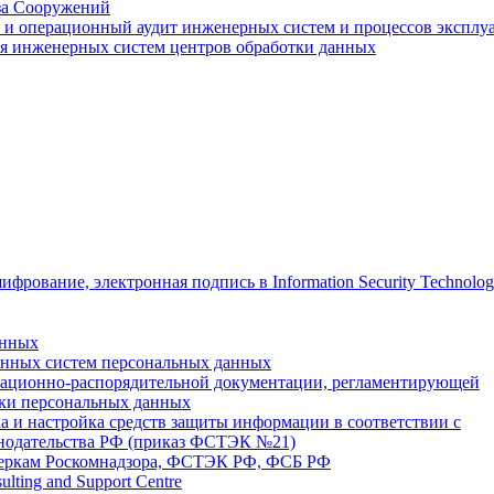
за Сооружений
 и операционный аудит инженерных систем и процессов эксплу
я инженерных систем центров обработки данных
анных
нных систем персональных данных
зационно-распорядительной документации, регламентирующей
тки персональных данных
ка и настройка средств защиты информации в соответствии с
онодательства РФ (приказ ФСТЭК №21)
веркам Роскомнадзора, ФСТЭК РФ, ФСБ РФ
ulting and Support Centre