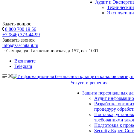
Аудит и Эксперти
Технический
Эксплуатаци
Задать вопрос
8 800 700 19 56
+7 (846) 373-44-99
Заказать звонок
info@zaschita-it.ru
г. Самара, ул. Галактионовская, д.157, оф. 1001
Вконтакте
Telegram
Услуги и решения
Защита персональных д
Аудит информацио
Разработка органи
процедуру обрабо
Поставка, установ
требованиями зак
Подготовка к про
Security Expert Cons