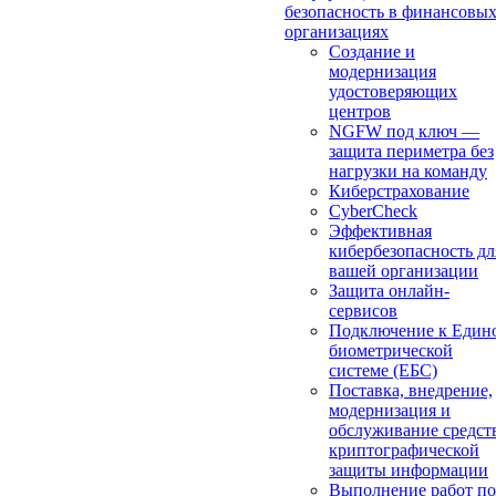
безопасность в финансовы
организациях
Создание и
модернизация
удостоверяющих
центров
NGFW под ключ —
защита периметра без
нагрузки на команду
Киберстрахование
CyberCheck
Эффективная
кибербезопасность дл
вашей организации
Защита онлайн-
сервисов
Подключение к Един
биометрической
системе (ЕБС)
Поставка, внедрение,
модернизация и
обслуживание средст
криптографической
защиты информации
Выполнение работ по