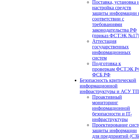
Поставка, установка 
настройка средств
защиты информации 
соответствии с
требованиями
законодательства РФ
(приказ ФСТЭК №17
Аттестация
государственных
информационных
систем
Подготовка к
проверкам ФСТЭК Р
ФСБ РФ
Безопасность критической
информационной
инфраструктуры и АСУ ТП
Проактивный
мониторинг
информационной
безопасности и IT-
инфраструктуры
Проектирование сист
защиты информации
для предприятий (СЗ