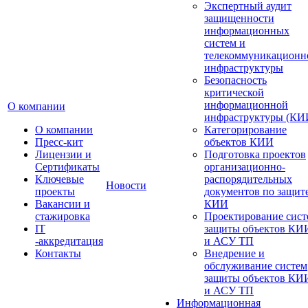
Экспертный аудит
защищенности
информационных
систем и
телекоммуникационн
инфраструктуры
Безопасность
критической
информационной
О компании
инфраструктуры (КИ
О компании
Категорирование
Пресс-кит
объектов КИИ
Лицензии и
Подготовка проектов
Сертификаты
организационно-
Ключевые
распорядительных
Новости
проекты
документов по защит
Вакансии и
КИИ
стажировка
Проектирование сист
IT
защиты объектов КИ
-аккредитация
и АСУ ТП
Контакты
Внедрение и
обслуживание систем
защиты объектов КИ
и АСУ ТП
Информационная