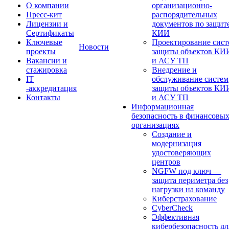
О компании
организационно-
Пресс-кит
распорядительных
Лицензии и
документов по защит
Сертификаты
КИИ
Ключевые
Проектирование сист
Новости
проекты
защиты объектов КИ
Вакансии и
и АСУ ТП
стажировка
Внедрение и
IT
обслуживание систем
-аккредитация
защиты объектов КИ
Контакты
и АСУ ТП
Информационная
безопасность в финансовы
организациях
Создание и
модернизация
удостоверяющих
центров
NGFW под ключ —
защита периметра без
нагрузки на команду
Киберстрахование
CyberCheck
Эффективная
кибербезопасность дл