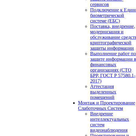
сервисов
Подключение к Един
биометрической
системе (ЕБС)
Поставка, внедрение,
модернизация и
обслуживание средст
криптографической
защиты информации
Выполнение работ по
защите информации 
финансовых
организациях (СТО
БРР, ГОСТ Р 57580.1-
2017)
Аттестация
выделенных
помещений
Монтаж и Проектирование
Слаботочных Систем
Внедрение
интеллектуальных
систем
видеонаблюдения
Проектирование и