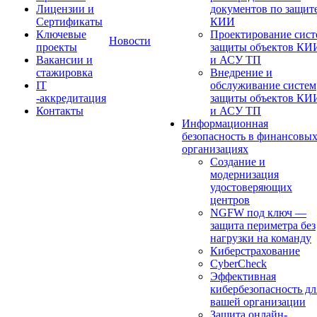
Лицензии и
документов по защит
Сертификаты
КИИ
Ключевые
Проектирование сист
Новости
проекты
защиты объектов КИ
Вакансии и
и АСУ ТП
стажировка
Внедрение и
IT
обслуживание систем
-аккредитация
защиты объектов КИ
Контакты
и АСУ ТП
Информационная
безопасность в финансовы
организациях
Создание и
модернизация
удостоверяющих
центров
NGFW под ключ —
защита периметра без
нагрузки на команду
Киберстрахование
CyberCheck
Эффективная
кибербезопасность дл
вашей организации
Защита онлайн-