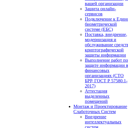
вашей организации
Защита онлайн-
сервисов
Подключение к Един
биометрической
системе (ЕБС)
Поставка, внедрение,
модернизация и
обслуживание средст
криптографической
защиты информации
Выполнение работ по
защите информации 
финансовых
организациях (СТО
БРР, ГОСТ Р 57580.1-
2017)
Аттестация
выделенных
помещений
Монтаж и Проектирование
Слаботочных Систем
Внедрение
интеллектуальных
систем